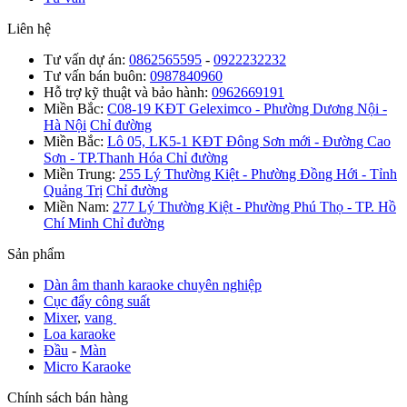
Liên hệ
Tư vấn dự án:
0862565595
-
0922232232
Tư vấn bán buôn:
0987840960
Hỗ trợ kỹ thuật và bảo hành:
0962669191
Miền Bắc:
C08-19 KĐT Geleximco - Phường Dương Nội -
Hà Nội
Chỉ đường
Miền Bắc:
Lô 05, LK5-1 KĐT Đông Sơn mới - Đường Cao
Sơn - TP.Thanh Hóa
Chỉ đường
Miền Trung:
255 Lý Thường Kiệt - Phường Đồng Hới - Tỉnh
Quảng Trị
Chỉ đường
Miền Nam:
277 Lý Thường Kiệt - Phường Phú Thọ - TP. Hồ
Chí Minh
Chỉ đường
Sản phẩm
Dàn âm thanh karaoke chuyên nghiệp
Cục đẩy công suất
Mixer
,
vang
Loa karaoke
Đầu
-
Màn
Micro Karaoke
Chính sách bán hàng