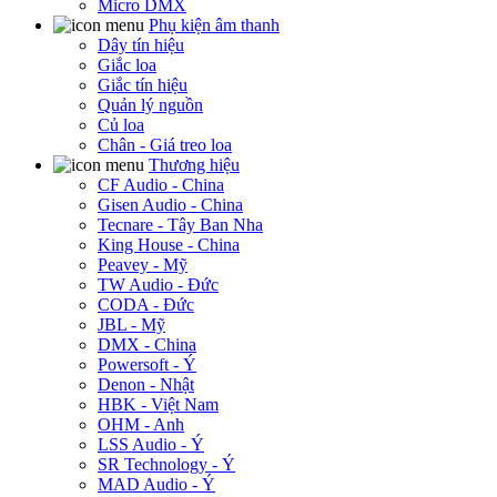
Micro DMX
Phụ kiện âm thanh
Dây tín hiệu
Giắc loa
Giắc tín hiệu
Quản lý nguồn
Củ loa
Chân - Giá treo loa
Thương hiệu
CF Audio - China
Gisen Audio - China
Tecnare - Tây Ban Nha
King House - China
Peavey - Mỹ
TW Audio - Đức
CODA - Đức
JBL - Mỹ
DMX - China
Powersoft - Ý
Denon - Nhật
HBK - Việt Nam
OHM - Anh
LSS Audio - Ý
SR Technology - Ý
MAD Audio - Ý