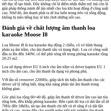
tiết đục lỗ tạo hình. Đây không chỉ là điểm nhấn thẩm mỹ mà còn là
giải pháp thông minh để tản nhiệt cho loa khi hoạt động ở công suất
cao. Nhờ đó, âm thanh phát ra từ loa luôn trong trẻo và sống động,
không bị méo tiếng hay rè khi chơi những nốt cao.
Đánh giá về chất lượng âm thanh
loa
karaoke Moose I8
Loa Moose I8 là loa karaoke thụ động 2 chiều, có vỏ hình thang
phản xạ âm trầm, cho âm thanh sâu và trung thực. Loa có công suất
đầu ra lên đến 340W, có thể phủ sóng tốt trong phòng karaoke rộng
20-25 m2.
Loa sử dụng driver EU 6 inch cho âm trầm và driver kapton EU 1
inch cho âm cao, cho âm thanh đa dạng và phong phú.
Với tần số crossover 2200Hz, giúp tách tín hiệu âm thanh cho các
driver xử lý riêng biệt, tăng khả năng phân tán âm thanh trong
không gian.
Góc phủ loa rộng 60×40 độ, giúp âm thanh từ driver âm cao lan tỏa
rộng hơn, đều khắp phòng karaoke. Bên cạnh đó loa có dải tần số từ
70Hz đến 18kHz, tái tạo âm thanh chi tiết và rõ ràng ở cả dải tần
thấp và cao, mang đến cho người nghe một trải nghiệm âm thanh