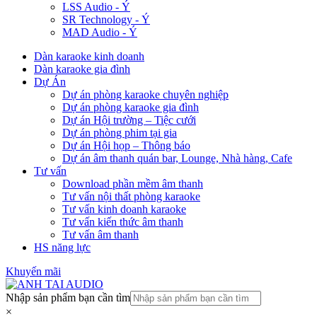
LSS Audio - Ý
SR Technology - Ý
MAD Audio - Ý
Dàn karaoke kinh doanh
Dàn karaoke gia đình
Dự Án
Dự án phòng karaoke chuyên nghiệp
Dự án phòng karaoke gia đình
Dự án Hội trường – Tiệc cưới
Dự án phòng phim tại gia
Dự án Hội họp – Thông báo
Dự án âm thanh quán bar, Lounge, Nhà hàng, Cafe
Tư vấn
Download phần mềm âm thanh
Tư vấn nội thất phòng karaoke
Tư vấn kinh doanh karaoke
Tư vấn kiến thức âm thanh
Tư vấn âm thanh
HS năng lực
Khuyến mãi
Nhập sản phẩm bạn cần tìm
×