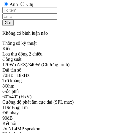
Anh
Chị
Gửi
Không có bình luận nào
Thông số kỹ thuật
Kiểu
Loa thụ động 2 chiều
Công suất
170W (AES)/340W (Chương trình)
Dải tần số
70Hz - 18kHz
Trở kháng
8Ohm
Góc phủ
60°x40° (HxV)
Cường độ phát âm cực đại (SPL max)
119dB @ 1m
Độ nhạy
90dB
Kết nối
2x NL4MP speakon