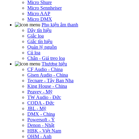
Micro Shure
Micro Sennheiser
Micro AAP
Micro DMX
Phụ kiện âm thanh
Dây tín hiệu
Giắc loa
Giắc tín hiệu
Quản lý nguồn
Củ loa
Chân - Giá treo loa
Thương hiệu
CF Audio - China
Gisen Audio - China
Tecnare - Tây Ban Nha
King House - China
Peavey - Mỹ
TW Audio - Đức
CODA - Đức
JBL - Mỹ
DMX - China
Powersoft - Ý
Denon - Nhật
HBK - Việt Nam
OHM - Anh