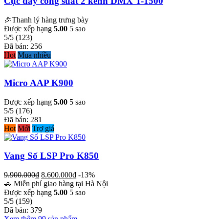
Cục đẩy công suất 2 kênh DMX T-1500
🎉Thanh lý hàng trưng bày
Được xếp hạng
5.00
5 sao
5/5
(123)
Đã bán: 256
Hot
Mua nhiều
Micro AAP K900
Được xếp hạng
5.00
5 sao
5/5
(176)
Đã bán: 281
Hot
Mới
Trợ giá
Vang Số LSP Pro K850
Giá
Giá
9.900.000
₫
8.600.000
₫
-13%
gốc
hiện
🚗 Miễn phí giao hàng tại Hà Nội
là:
tại
Được xếp hạng
5.00
5 sao
9.900.000₫.
là:
5/5
(159)
8.600.000₫.
Đã bán: 379
Xem thêm 99 sản phẩm