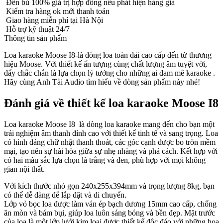
Đền bù 100% giá trị hợp đồng nếu phát hiện hàng giả
Kiểm tra hàng ok mới thanh toán
Giao hàng miễn phí tại Hà Nội
Hỗ trợ kỹ thuật 24/7
Thông tin sản phẩm
Loa karaoke Moose I8-là dòng loa toàn dải cao cấp đến từ thương
hiệu Moose. Với thiết kế ấn tượng cùng chất lượng âm tuyệt vời,
đẩy chắc chắn là lựa chọn lý tưởng cho những ai đam mê karaoke .
Hãy cùng Anh Tài Audio tìm hiểu về dòng sản phẩm này nhé!
Đánh giá về thiết kế loa karaoke Moose I8
Loa karaoke Moose I8 là dòng loa karaoke mang đến cho bạn một
trải nghiệm âm thanh đỉnh cao với thiết kế tinh tế và sang trọng. Loa
có hình dáng chữ nhật thanh thoát, các góc cạnh được bo tròn mềm
mại, tạo nên sự hài hòa giữa sự nhẹ nhàng và phá cách. Kết hợp với
có hai màu sắc lựa chọn là trắng và đen, phù hợp với mọi không
gian nội thất.
Với kích thước nhỏ gọn 240x255x394mm và trọng lượng 8kg, bạn
có thể dễ dàng để lắp đặt và di chuyển.
Lớp vỏ bọc loa được làm ván ép bạch dương 15mm cao cấp, chống
ăn mòn và bám bụi, giúp loa luôn sáng bóng và bền đẹp.
Mặt trước
của loa là một lớp lưới kim loại được thiết kế độc đáo với những họa