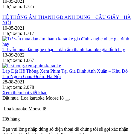
10-05-2021
Lượt xem:
1.725
HỆ THỐNG ÂM THANH GĐ ANH DŨNG – CẦU GIẤY – HÀ
NỘI
10-05-2021
Lượt xem:
1.717
Tư vấn mua dàn nghe nhạc – dàn âm thanh karaoke gia đình hay
13-09-2022
Lượt xem:
1.667
Lắp Đặt Hệ Thống Xem Phim Tại Gia Đình Anh Xuân – Khu Đô
Thị Ngoại Giao Đoàn- Hà Nội
28-08-2021
Lượt xem:
2.078
Xem thêm bài viết khác
Đặt mua Loa karaoke Moose I8
Loa karaoke Moose I8
Hết hàng
Bạn vui lòng nhập đúng số điện thoại để chúng tôi sẽ gọi xác nhận