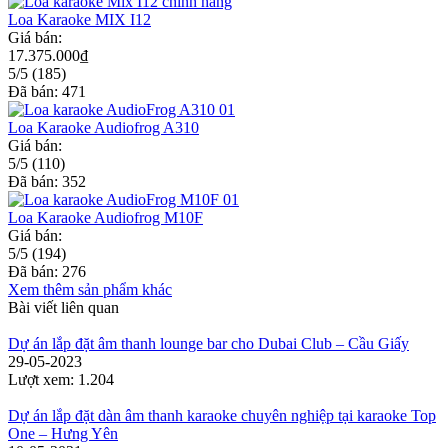
Loa Karaoke MIX I12
Giá bán:
17.375.000
₫
5/5
(185)
Đã bán: 471
Loa Karaoke Audiofrog A310
Giá bán:
5/5
(110)
Đã bán: 352
Loa Karaoke Audiofrog M10F
Giá bán:
5/5
(194)
Đã bán: 276
Xem thêm sản phẩm khác
Bài viết liên quan
Dự án lắp đặt âm thanh lounge bar cho Dubai Club – Cầu Giấy
29-05-2023
Lượt xem:
1.204
Dự án lắp đặt dàn âm thanh karaoke chuyên nghiệp tại karaoke Top
One – Hưng Yên