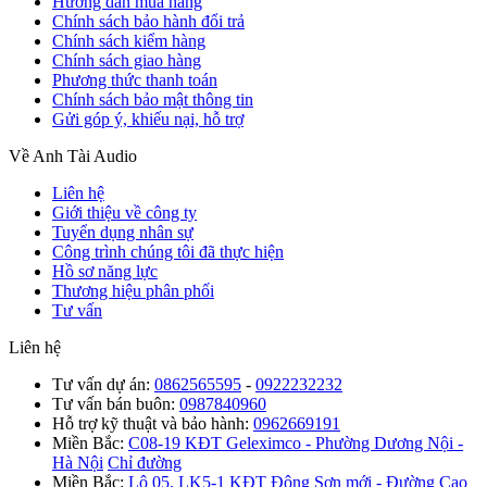
Hướng dẫn mua hàng
Chính sách bảo hành đổi trả
Chính sách kiểm hàng
Chính sách giao hàng
Phương thức thanh toán
Chính sách bảo mật thông tin
Gửi góp ý, khiếu nại, hỗ trợ
Về Anh Tài Audio
Liên hệ
Giới thiệu về công ty
Tuyển dụng nhân sự
Công trình chúng tôi đã thực hiện
Hồ sơ năng lực
Thương hiệu phân phối
Tư vấn
Liên hệ
Tư vấn dự án:
0862565595
-
0922232232
Tư vấn bán buôn:
0987840960
Hỗ trợ kỹ thuật và bảo hành:
0962669191
Miền Bắc:
C08-19 KĐT Geleximco - Phường Dương Nội -
Hà Nội
Chỉ đường
Miền Bắc:
Lô 05, LK5-1 KĐT Đông Sơn mới - Đường Cao