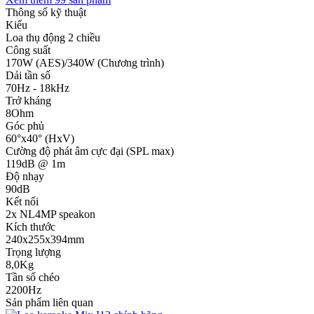
Thông số kỹ thuật
Kiểu
Loa thụ động 2 chiều
Công suất
170W (AES)/340W (Chương trình)
Dải tần số
70Hz - 18kHz
Trở kháng
8Ohm
Góc phủ
60°x40° (HxV)
Cường độ phát âm cực đại (SPL max)
119dB @ 1m
Độ nhạy
90dB
Kết nối
2x NL4MP speakon
Kích thước
240x255x394mm
Trọng lượng
8,0Kg
Tần số chéo
2200Hz
Sản phẩm liên quan