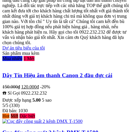
hàng đầu cung cấp giải pháp thi công lắp đặt dàn âm thanh chuyên
nghiệp. Là đối tác trực tiếp với các nhà hãng TOP thế giới chúng tôi
cam kết đưa tới cho khách hàng chất lượng tốt nhất với giá thành tốt
nhất đúng với giá trị khách hàng chi trả mà không qua đơn vị trung
gian nào. Với tôn chỉ " Uy tín là tất cả" Chúng tôi cam kết đền bù
100% giá trị hợp đồng nếu phát hiện hàng giả , hàng nhái, nếu
khách hàng phát hiện ra. Hãy gọi cho tôi 0922.232.232 để được tư
vấn và nhận báo giá tốt nhất. Xin cảm ơn Quý khách hàng đã lựa
chọn chúng tôi.
Dự án tiêu biểu của tôi
Sản phẩm mua kèm
Mua nhiều
1 Mét
Dây Tín Hiệu âm thanh Canon 2 đầu đực cái
Giá
Giá
150.000
₫
120.000
₫
-20%
gốc
hiện
☎️ Sỉ Gọi 0922.232.232
là:
tại
Được xếp hạng
5.00
5 sao
150.000₫.
là:
5/5
(330)
120.000₫.
Đã bán: 1030
Hot
Mới
Đặc biệt