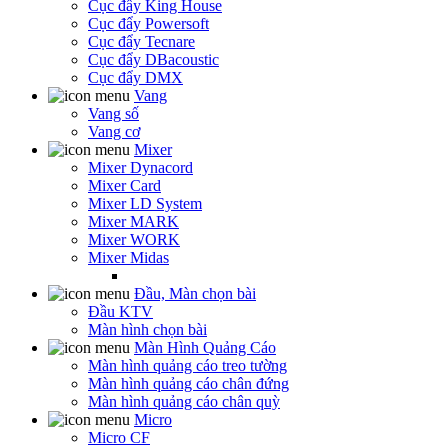
Cục đẩy King House
Cục đẩy Powersoft
Cục đẩy Tecnare
Cục đẩy DBacoustic
Cục đẩy DMX
Vang
Vang số
Vang cơ
Mixer
Mixer Dynacord
Mixer Card
Mixer LD System
Mixer MARK
Mixer WORK
Mixer Midas
Đầu, Màn chọn bài
Đầu KTV
Màn hình chọn bài
Màn Hình Quảng Cáo
Màn hình quảng cáo treo tường
Màn hình quảng cáo chân đứng
Màn hình quảng cáo chân quỳ
Micro
Micro CF