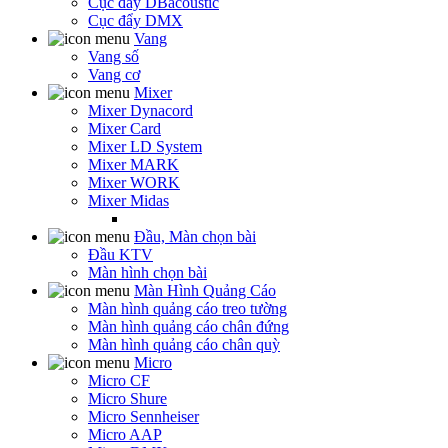
Cục đẩy DBacoustic
Cục đẩy DMX
Vang
Vang số
Vang cơ
Mixer
Mixer Dynacord
Mixer Card
Mixer LD System
Mixer MARK
Mixer WORK
Mixer Midas
Đầu, Màn chọn bài
Đầu KTV
Màn hình chọn bài
Màn Hình Quảng Cáo
Màn hình quảng cáo treo tường
Màn hình quảng cáo chân đứng
Màn hình quảng cáo chân quỳ
Micro
Micro CF
Micro Shure
Micro Sennheiser
Micro AAP