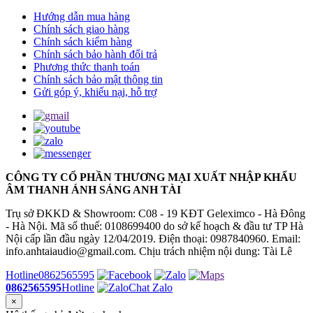
Hướng dẫn mua hàng
Chính sách giao hàng
Chính sách kiểm hàng
Chính sách bảo hành đổi trả
Phương thức thanh toán
Chính sách bảo mật thông tin
Gửi góp ý, khiếu nại, hỗ trợ
CÔNG TY CỔ PHẦN THƯƠNG MẠI XUẤT NHẬP KHẨU
ÂM THANH ÁNH SÁNG ANH TÀI
Trụ sở ĐKKD & Showroom: C08 - 19 KĐT Geleximco - Hà Đông
- Hà Nội. Mã số thuế: 0108699400 do sở kế hoạch & đầu tư TP Hà
Nội cấp lần đầu ngày 12/04/2019. Điện thoại: 0987840960. Email:
info.anhtaiaudio@gmail.com. Chịu trách nhiệm nội dung: Tài Lê
Hotline
0862565595
0862565595
Hotline
Chat Zalo
×