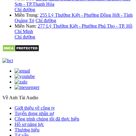
Sơn - TP.Thanh Hóa
Chỉ đường
Miền Trung:
255 Lý Thường Kiệt - Phường Đồng Hới - Tỉnh
Quảng Trị
Chỉ đường
Miền Nam:
277 Lý Thường Kiệt - Phường Phú Thọ - TP. Hồ
Chí Minh
Chỉ đường
Về Anh Tài Audio
Giới thiệu về công ty
Tuyển dụng nhân sự
Công trình chúng tôi đã thực hiện
Hồ sơ năng lực
Thương hiệu
Tư vấn