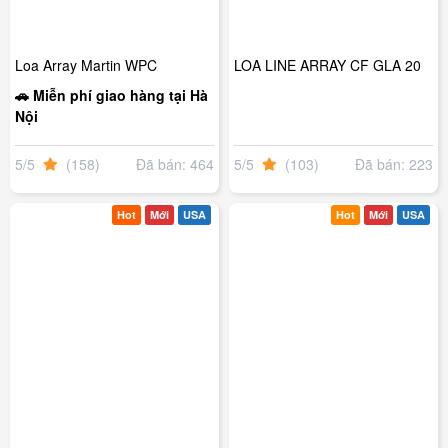
Loa Array Martin WPC
LOA LINE ARRAY CF GLA 20
🚗 Miễn phí giao hàng tại Hà
Nội
5/5
(158)
Đã bán: 464
5/5
(103)
Đã bán: 223
Hot
Mới
USA
Hot
Mới
USA