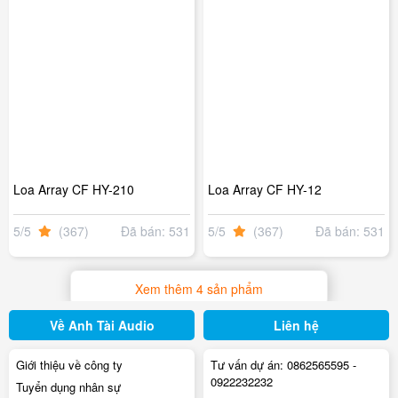
Loa Array CF HY-210
Loa Array CF HY-12
5/5
(367)
Đã bán: 531
5/5
(367)
Đã bán: 531
4
Về Anh Tài Audio
Liên hệ
Giới thiệu về công ty
Tư vấn dự án:
0862565595
-
0922232232
Tuyển dụng nhân sự