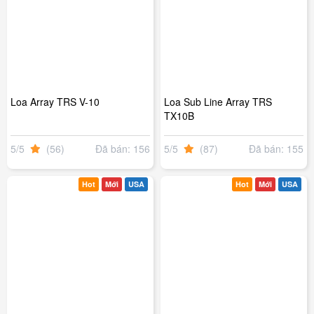
Loa Array TRS V-10
Loa Sub Line Array TRS
TX10B
5/5
(56)
Đã bán: 156
5/5
(87)
Đã bán: 155
Hot
Mới
USA
Hot
Mới
USA