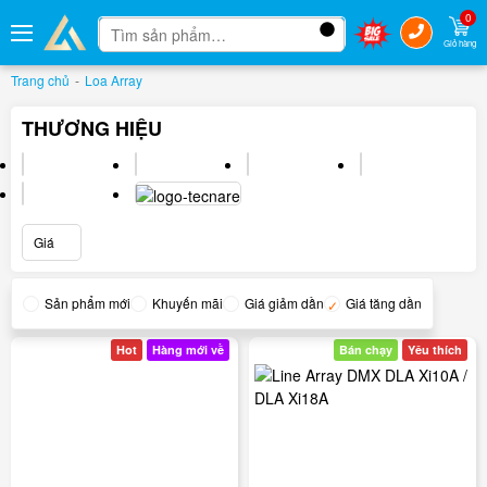
0
Tìm sản phẩm…
Tìm kiếm
Giỏ hàng
Trang chủ
-
Loa Array
THƯƠNG HIỆU
Giá
Sản phẩm mới
Khuyến mãi
Giá giảm dần
Giá tăng dần
Hot
Hàng mới về
Bán chạy
Yêu thích