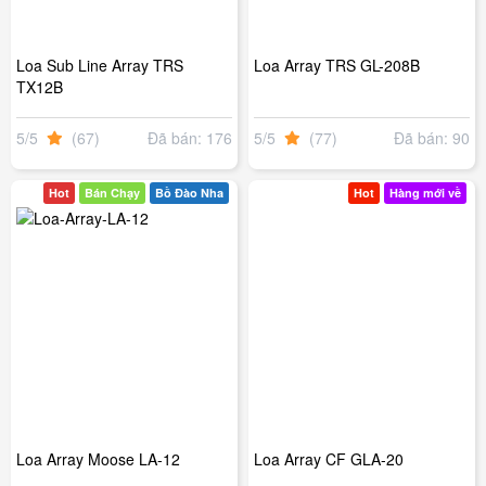
Loa Sub Line Array TRS
Loa Array TRS GL-208B
TX12B
5/5
(67)
Đã bán: 176
5/5
(77)
Đã bán: 90
Hot
Bán Chạy
Bồ Đào Nha
Hot
Hàng mới về
Loa Array Moose LA-12
Loa Array CF GLA-20