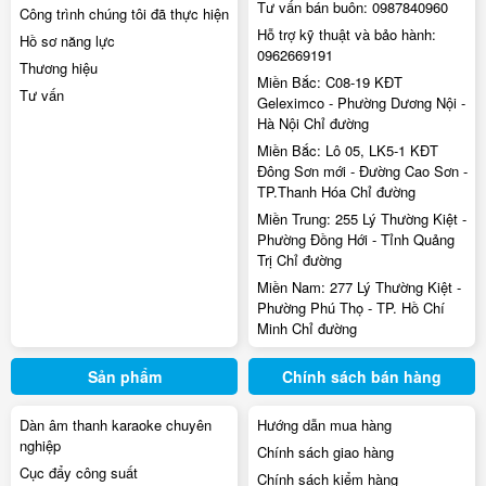
Tư vấn bán buôn:
0987840960
Công trình chúng tôi đã thực hiện
Hỗ trợ kỹ thuật và bảo hành:
Hồ sơ năng lực
0962669191
Thương hiệu
Miền Bắc:
C08-19 KĐT
Tư vấn
Geleximco - Phường Dương Nội -
Hà Nội
Chỉ đường
Miền Bắc:
Lô 05, LK5-1 KĐT
Đông Sơn mới - Đường Cao Sơn -
TP.Thanh Hóa
Chỉ đường
Miền Trung:
255 Lý Thường Kiệt -
Phường Đồng Hới - Tỉnh Quảng
Trị
Chỉ đường
Miền Nam:
277 Lý Thường Kiệt -
Phường Phú Thọ - TP. Hồ Chí
Minh
Chỉ đường
Sản phẩm
Chính sách bán hàng
Dàn âm thanh karaoke chuyên
Hướng dẫn mua hàng
nghiệp
Chính sách giao hàng
Cục đẩy công suất
Chính sách kiểm hàng