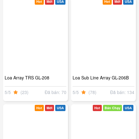
Hot
Mới
USA
Hot
Mới
USA
Loa Array TRS GL-208
Loa Sub Line Array GL-206B
5/5
(23)
Đã bán: 70
5/5
(78)
Đã bán: 134
Hot
Mới
USA
Hot
Bán Chạy
USA