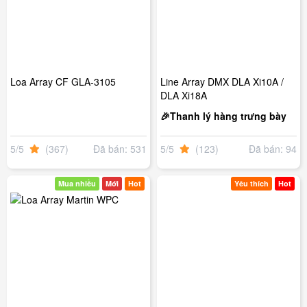
Loa Array CF GLA-3105
Line Array DMX DLA Xi10A /
DLA Xi18A
🎉Thanh lý hàng trưng bày
5/5
(367)
Đã bán: 531
5/5
(123)
Đã bán: 94
Mua nhiều
Mới
Hot
Yêu thích
Hot