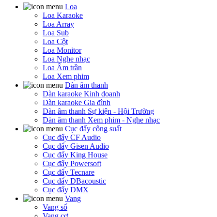
Loa
Loa Karaoke
Loa Array
Loa Sub
Loa Cột
Loa Monitor
Loa Nghe nhạc
Loa Âm trần
Loa Xem phim
Dàn âm thanh
Dàn karaoke Kinh doanh
Dàn karaoke Gia đình
Dàn âm thanh Sự kiện - Hội Trường
Dàn âm thanh Xem phim - Nghe nhạc
Cục đẩy công suất
Cục đẩy CF Audio
Cục đẩy Gisen Audio
Cục đẩy King House
Cục đẩy Powersoft
Cục đẩy Tecnare
Cục đẩy DBacoustic
Cục đẩy DMX
Vang
Vang số
Vang cơ