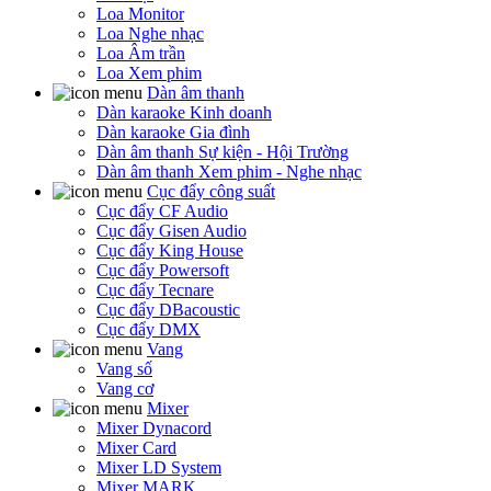
Loa Monitor
Loa Nghe nhạc
Loa Âm trần
Loa Xem phim
Dàn âm thanh
Dàn karaoke Kinh doanh
Dàn karaoke Gia đình
Dàn âm thanh Sự kiện - Hội Trường
Dàn âm thanh Xem phim - Nghe nhạc
Cục đẩy công suất
Cục đẩy CF Audio
Cục đẩy Gisen Audio
Cục đẩy King House
Cục đẩy Powersoft
Cục đẩy Tecnare
Cục đẩy DBacoustic
Cục đẩy DMX
Vang
Vang số
Vang cơ
Mixer
Mixer Dynacord
Mixer Card
Mixer LD System
Mixer MARK