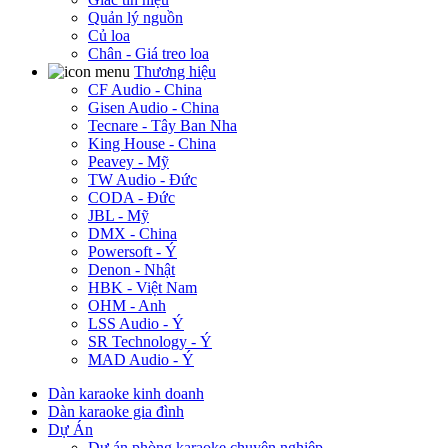
Quản lý nguồn
Củ loa
Chân - Giá treo loa
Thương hiệu
CF Audio - China
Gisen Audio - China
Tecnare - Tây Ban Nha
King House - China
Peavey - Mỹ
TW Audio - Đức
CODA - Đức
JBL - Mỹ
DMX - China
Powersoft - Ý
Denon - Nhật
HBK - Việt Nam
OHM - Anh
LSS Audio - Ý
SR Technology - Ý
MAD Audio - Ý
Dàn karaoke kinh doanh
Dàn karaoke gia đình
Dự Án
Dự án phòng karaoke chuyên nghiệp