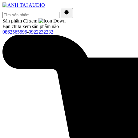
Tìm
sản
Tìm
Sản phẩm đã xem
phẩm…
kiếm
Bạn chưa xem sản phẩm nào
0862565595
-
0922232232