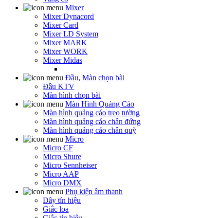
Mixer
Mixer Dynacord
Mixer Card
Mixer LD System
Mixer MARK
Mixer WORK
Mixer Midas
Đầu, Màn chọn bài
Đầu KTV
Màn hình chọn bài
Màn Hình Quảng Cáo
Màn hình quảng cáo treo tường
Màn hình quảng cáo chân đứng
Màn hình quảng cáo chân quỳ
Micro
Micro CF
Micro Shure
Micro Sennheiser
Micro AAP
Micro DMX
Phụ kiện âm thanh
Dây tín hiệu
Giắc loa
Giắc tín hiệu