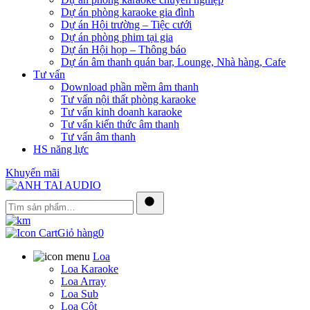
Dự án phòng karaoke gia đình
Dự án Hội trường – Tiệc cưới
Dự án phòng phim tại gia
Dự án Hội họp – Thông báo
Dự án âm thanh quán bar, Lounge, Nhà hàng, Cafe
Tư vấn
Download phần mềm âm thanh
Tư vấn nội thất phòng karaoke
Tư vấn kinh doanh karaoke
Tư vấn kiến thức âm thanh
Tư vấn âm thanh
HS năng lực
Khuyến mãi
Tìm
sản
Tìm
phẩm…
kiếm
Giỏ hàng
0
Loa
Loa Karaoke
Loa Array
Loa Sub
Loa Cột